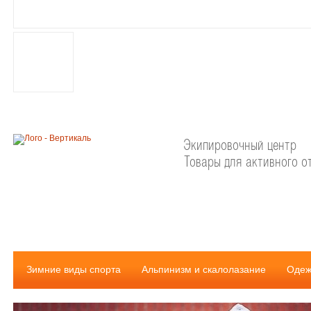
Экипировочный центр
Товары для активного о
Зимние виды спорта
Альпинизм и скалолазание
Одеж