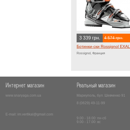
3 339 грн.
4 574 грн.
Ботинки-ски Rossignol EXA
Rossignol, Франция
Интернет магазин
Реальный магазин
www.snaryaga.com.ua
Мариуполь, бул. Шевченко 91
8 (0629) 49-11-99
E-mail:
im.vertikal@gmail.com
9.00 - 18.00: пн-сб
9.00 - 17.00: вс