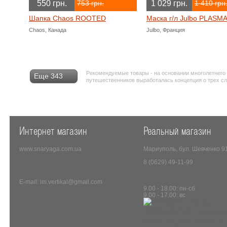
550 грн.
1 029 грн.
753 грн.
1 410 грн
Шапка Chaos ROOTED
Маска г/л Julbo PLASM
Chaos, Канада
Julbo, Франция
Рекомендуемые товары - на основании многолетнего
Еще 343
путешественников выработалась концепция о трех с
Интернет магазин
Реальный магазин
www.snaryaga.com.ua
Мариуполь, бул. Шевченко 9
8 (0629) 49-11-99
E-mail: im.vertikal@gmail.com
9.00 - 18.00: пн-сб
9.00 - 17.00: вс