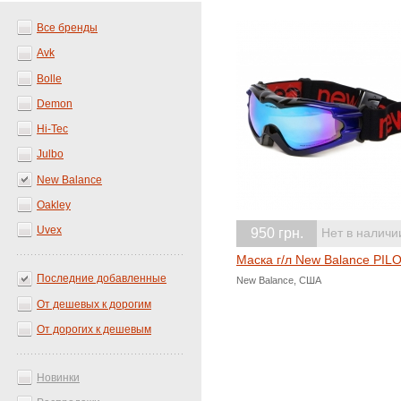
Все бренды
Avk
Bolle
Demon
Hi-Tec
Julbo
New Balance
Oakley
Uvex
950 грн.
Нет в наличи
Маска г/л New Balance PIL
Последние добавленные
New Balance, США
От дешевых к дорогим
От дорогих к дешевым
Новинки