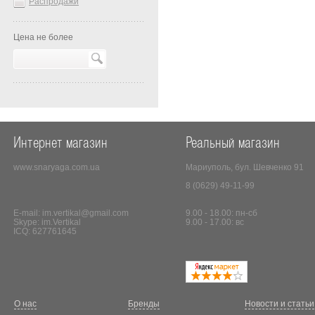
Распродажи
Цена не более
Интернет магазин
Реальный магазин
www.snaryaga.com.ua
Мариуполь, бул. Шевченко 91
8 (0629) 49-11-99
E-mail:
im.vertikal@gmail.com
9.00 - 18.00: пн-сб
Skype: im.Vertikal
9.00 - 17.00: вс
ICQ: 627761645
О нас
Бренды
Новости и статьи