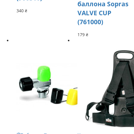
баллона Sopras
340
₴
VALVE CUP
(761000)
179
₴