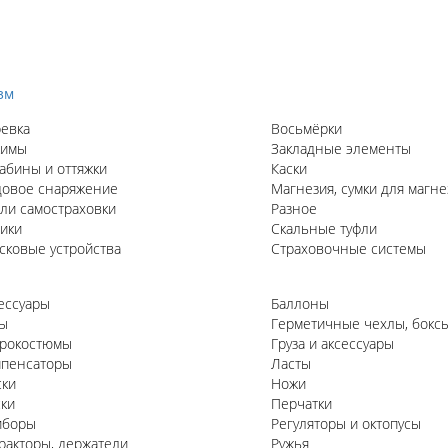
зм
евка
Восьмёрки
жимы
Закладные элементы
абины и оттяжки
Каски
овое снаряжение
Магнезия, сумки для магне
ли самостраховки
Разное
ики
Скальные туфли
сковые устройства
Страховочные системы
ессуары
Баллоны
ы
Герметичные чехлы, бокс
рокостюмы
Груза и аксессуары
пенсаторы
Ласты
ки
Ножи
ки
Перчатки
иборы
Регуляторы и октопусы
ракторы, держатели
Ружья