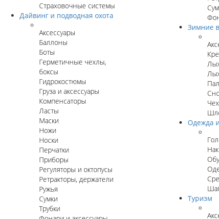
Страховочные системы
Сум
Дайвинг и подводная охота
Фон
Зимние в
Аксессуары
Баллоны
Акс
Боты
Кре
Герметичные чехлы,
Лы
боксы
Лыж
Гидрокостюмы
Пал
Груза и аксессуары
Сн
Компенсаторы
Чех
Ласты
Шл
Маски
Одежда и
Ножи
Гол
Носки
Нак
Перчатки
Об
Приборы
Оде
Регуляторы и октопусы
Сре
Ретракторы, держатели
Ша
Ружья
Туризм
Сумки
Трубки
Акс
Фонари и аксессуары