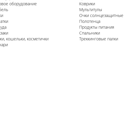
овое оборудование
Коврики
бель
Мультитулы
жи
Очки солнцезащитные
атки
Полотенца
уда
Продукты питания
заки
Спальники
ки, кошельки, косметички
Треккинговые палки
нари