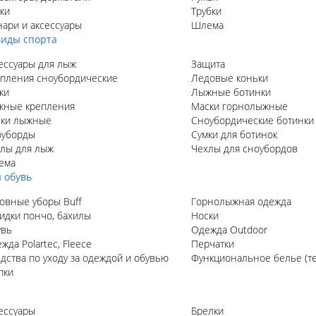
ки
Трубки
ари и аксессуары
Шлема
иды спорта
ессуары для лыж
Защита
пления сноубордические
Ледовые коньки
жи
Лыжные ботинки
ные крепления
Маски горнолыжные
ки лыжные
Сноубордические ботинки
оуборды
Сумки для ботинок
лы для лыж
Чехлы для сноубордов
ема
 обувь
овные уборы Buff
Горнолыжная одежда
идки пончо, бахилы
Носки
увь
Одежда Outdoor
жда Polartec, Fleece
Перчатки
дства по уходу за одеждой и обувью
Функциональное белье (т
пки
ессуары
Брелки