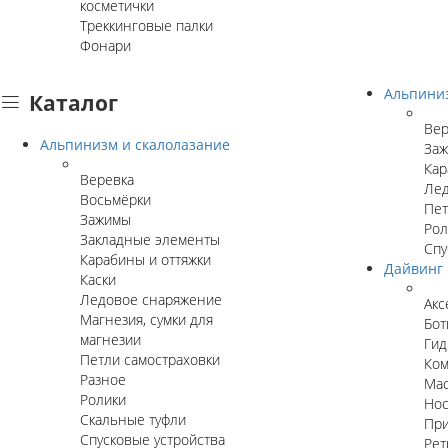
косметички
Треккинговые палки
Фонари
Альпини
Каталог
Вер
Альпинизм и скалолазание
За
Кар
Веревка
Лед
Восьмёрки
Пет
Зажимы
Рол
Закладные элементы
Спу
Карабины и оттяжки
Дайвинг
Каски
Ледовое снаряжение
Акс
Магнезия, сумки для
Бот
магнезии
Гид
Петли самостраховки
Ком
Разное
Мас
Ролики
Нос
Скальные туфли
Пр
Спусковые устройства
Рет