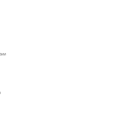
зии
ы