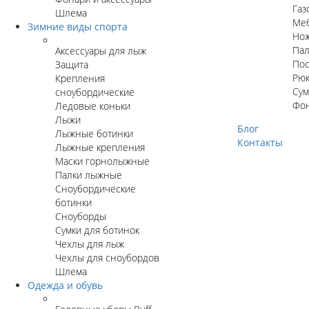
Газ
Шлема
Ме
Зимние виды спорта
Но
Пал
Аксессуары для лыж
Пос
Защита
Рюк
Крепления
Сум
сноубордические
Фо
Ледовые коньки
Лыжи
Блог
Лыжные ботинки
Контакты
Лыжные крепления
Маски горнолыжные
Палки лыжные
Сноубордические
ботинки
Сноуборды
Сумки для ботинок
Чехлы для лыж
Чехлы для сноубордов
Шлема
Одежда и обувь