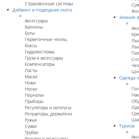
Страховочные системы
Сум
Дайвинг и подводная охота
Фон
Зимние в
Аксессуары
Баллоны
Акс
Боты
Кре
Герметичные чехлы,
Лы
боксы
Лыж
Гидрокостюмы
Пал
Груза и аксессуары
Сн
Компенсаторы
Чех
Ласты
Шл
Маски
Одежда и
Ножи
Гол
Носки
Нак
Перчатки
Об
Приборы
Оде
Регуляторы и октопусы
Сре
Ретракторы, держатели
Ша
Ружья
Туризм
Сумки
Трубки
Акс
Фонари и аксессуары