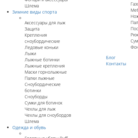
Газ
Шлема
Ме
Зимние виды спорта
Но
Пал
Аксессуары для лыж
Пос
Защита
Рюк
Крепления
Сум
сноубордические
Фо
Ледовые коньки
Лыжи
Блог
Лыжные ботинки
Контакты
Лыжные крепления
Маски горнолыжные
Палки лыжные
Сноубордические
ботинки
Сноуборды
Сумки для ботинок
Чехлы для лыж
Чехлы для сноубордов
Шлема
Одежда и обувь