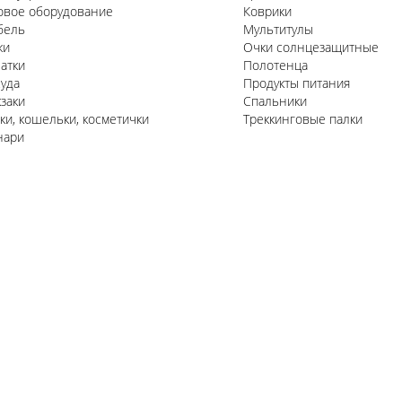
овое оборудование
Коврики
бель
Мультитулы
жи
Очки солнцезащитные
атки
Полотенца
уда
Продукты питания
заки
Спальники
ки, кошельки, косметички
Треккинговые палки
нари