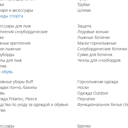
ки
Трубки
ари и аксессуары
Шлема
иды спорта
ессуары для лыж
Защита
пления сноубордические
Ледовые коньки
жи
Лыжные ботинки
ные крепления
Маски горнолыжные
ки лыжные
Сноубордические ботинки
оуборды
Сумки для ботинок
лы для лыж
Чехлы для сноубордов
ема
 обувь
овные уборы Buff
Горнолыжная одежда
идки пончо, бахилы
Носки
увь
Одежда Outdoor
жда Polartec, Fleece
Перчатки
дства по уходу за одеждой и обувью
Функциональное белье (т
пки
ессуары
Брелки