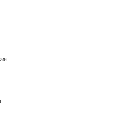
зии
ы