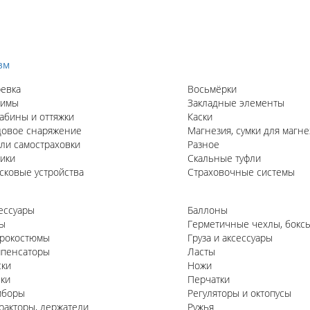
зм
евка
Восьмёрки
жимы
Закладные элементы
абины и оттяжки
Каски
овое снаряжение
Магнезия, сумки для магне
ли самостраховки
Разное
ики
Скальные туфли
сковые устройства
Страховочные системы
ессуары
Баллоны
ы
Герметичные чехлы, бокс
рокостюмы
Груза и аксессуары
пенсаторы
Ласты
ки
Ножи
ки
Перчатки
иборы
Регуляторы и октопусы
ракторы, держатели
Ружья