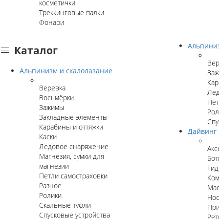
косметички
Треккинговые палки
Фонари
Альпини
Каталог
Вер
Альпинизм и скалолазание
За
Кар
Веревка
Лед
Восьмёрки
Пет
Зажимы
Рол
Закладные элементы
Спу
Карабины и оттяжки
Дайвинг
Каски
Ледовое снаряжение
Акс
Магнезия, сумки для
Бот
магнезии
Гид
Петли самостраховки
Ком
Разное
Мас
Ролики
Нос
Скальные туфли
Пр
Спусковые устройства
Рет