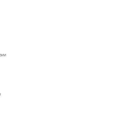
зии
ы