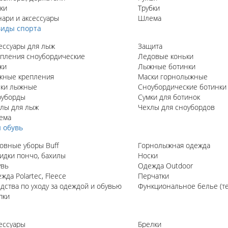
ки
Трубки
ари и аксессуары
Шлема
иды спорта
ессуары для лыж
Защита
пления сноубордические
Ледовые коньки
жи
Лыжные ботинки
ные крепления
Маски горнолыжные
ки лыжные
Сноубордические ботинки
оуборды
Сумки для ботинок
лы для лыж
Чехлы для сноубордов
ема
 обувь
овные уборы Buff
Горнолыжная одежда
идки пончо, бахилы
Носки
увь
Одежда Outdoor
жда Polartec, Fleece
Перчатки
дства по уходу за одеждой и обувью
Функциональное белье (т
пки
ессуары
Брелки