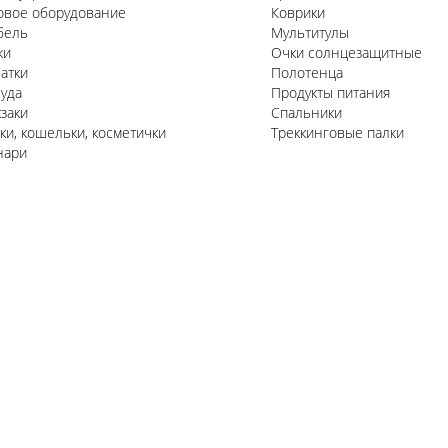
овое оборудование
Коврики
бель
Мультитулы
жи
Очки солнцезащитные
атки
Полотенца
уда
Продукты питания
заки
Спальники
ки, кошельки, косметички
Треккинговые палки
нари