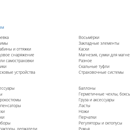
зм
евка
Восьмёрки
жимы
Закладные элементы
абины и оттяжки
Каски
овое снаряжение
Магнезия, сумки для магне
ли самостраховки
Разное
ики
Скальные туфли
сковые устройства
Страховочные системы
ессуары
Баллоны
ы
Герметичные чехлы, бокс
рокостюмы
Груза и аксессуары
пенсаторы
Ласты
ки
Ножи
ки
Перчатки
иборы
Регуляторы и октопусы
ракторы, держатели
Ружья