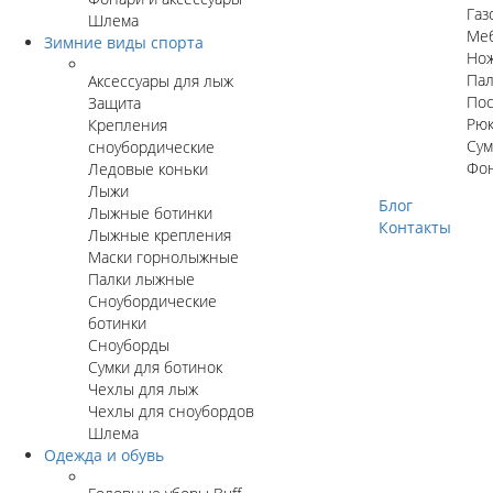
Газ
Шлема
Ме
Зимние виды спорта
Но
Пал
Аксессуары для лыж
Пос
Защита
Рюк
Крепления
Сум
сноубордические
Фо
Ледовые коньки
Лыжи
Блог
Лыжные ботинки
Контакты
Лыжные крепления
Маски горнолыжные
Палки лыжные
Сноубордические
ботинки
Сноуборды
Сумки для ботинок
Чехлы для лыж
Чехлы для сноубордов
Шлема
Одежда и обувь