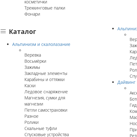
косметички
Треккинговые палки
Фонари
Альпини
Каталог
Вер
Альпинизм и скалолазание
За
Кар
Веревка
Лед
Восьмёрки
Пет
Зажимы
Рол
Закладные элементы
Спу
Карабины и оттяжки
Дайвинг
Каски
Ледовое снаряжение
Акс
Магнезия, сумки для
Бот
магнезии
Гид
Петли самостраховки
Ком
Разное
Мас
Ролики
Нос
Скальные туфли
Пр
Спусковые устройства
Рет