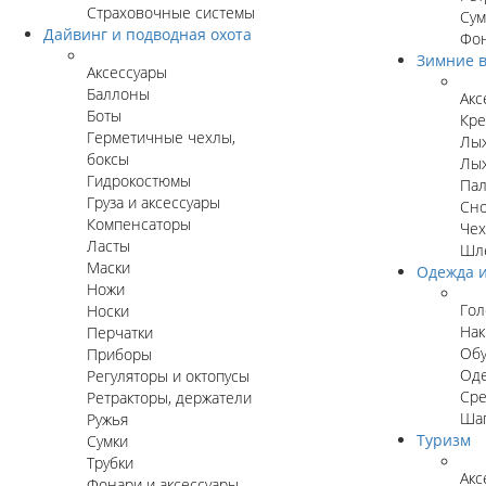
Страховочные системы
Сум
Дайвинг и подводная охота
Фон
Зимние в
Аксессуары
Баллоны
Акс
Боты
Кре
Герметичные чехлы,
Лы
боксы
Лыж
Гидрокостюмы
Пал
Груза и аксессуары
Сн
Компенсаторы
Чех
Ласты
Шл
Маски
Одежда и
Ножи
Гол
Носки
Нак
Перчатки
Об
Приборы
Оде
Регуляторы и октопусы
Сре
Ретракторы, держатели
Ша
Ружья
Туризм
Сумки
Трубки
Акс
Фонари и аксессуары