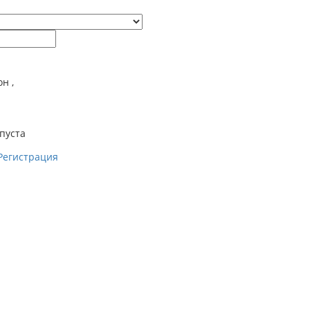
он
,
пуста
Регистрация