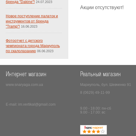
бренда "Dakine"!
24.07.2023
Акции отсутствуют!
Новое поступление палаток и
инструментов от бренда
"Tramp"!
16.06.2023
Фотоотчет с детского
чемпионата города Мариуполь
по скалолазанию
06.06.2023
Интернет магазин
Реальный магазин
www.snaryaga.com.ua
Мариуполь, бул. Шевченко 91
8 (0629) 49-11-99
E-mail:
im.vertikal@gmail.com
9.00 - 18.00: пн-сб
9.00 - 17.00: вс