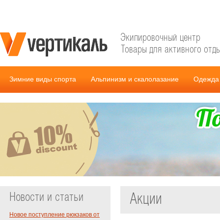
Экипировочный центр
Товары для активного отд
Зимние виды спорта
Альпинизм и скалолазание
Одежда 
Новости и статьи
Акции
Новое поступление рюкзаков от