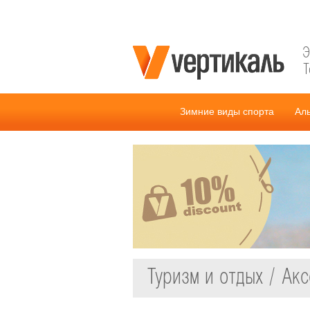
Э
Т
Зимние виды спорта
Ал
Туризм и отдых / Ак