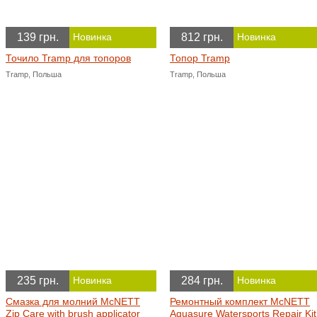
139 грн.
812 грн.
Новинка
Новинка
Точило Tramp для топоров
Топор Tramp
Tramp, Польша
Tramp, Польша
235 грн.
284 грн.
Новинка
Новинка
Смазка для молний McNETT
Ремонтный комплект McNETT
Zip Care with brush applicator
Aquasure Watersports Repair Kit