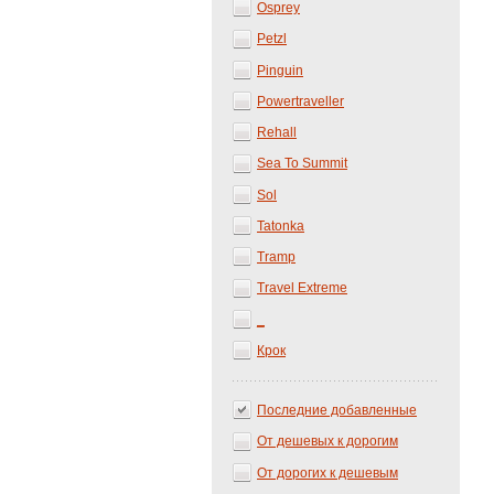
Osprey
Petzl
Pinguin
Powertraveller
Rehall
Sea To Summit
Sol
Tatonka
Tramp
Travel Extreme
_
Крок
Последние добавленные
От дешевых к дорогим
От дорогих к дешевым