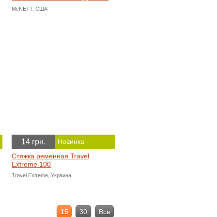
McNETT, США
14 грн.
Новинка
Стяжка ременная Travel
Extreme 100
Travel Extreme, Украина
15
30
Все