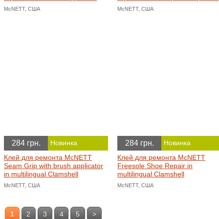
McNETT, США
McNETT, США
284 грн.
284 грн.
Новинка
Новинка
Клей для ремонта McNETT
Клей для ремонта McNETT
Seam Grip with brush applicator
Freesole Shoe Repair in
in multilingual Clamshell
multilingual Clamshell
McNETT, США
McNETT, США
1
2
3
4
5
>