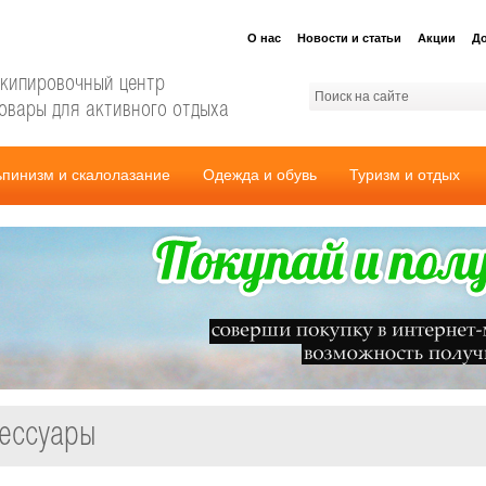
О нас
Новости и статьи
Акции
До
кипировочный центр
овары для активного отдыха
ьпинизм и скалолазание
Одежда и обувь
Туризм и отдых
сессуары