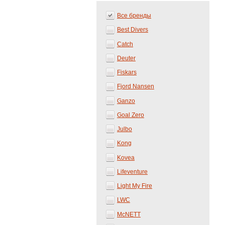
Все бренды
Best Divers
Catch
Deuter
Fiskars
Fjord Nansen
Ganzo
Goal Zero
Julbo
Kong
Kovea
Lifeventure
Light My Fire
LWC
McNETT