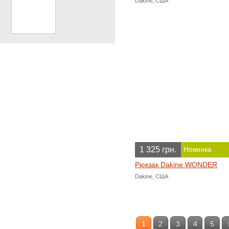
Dakine, США
1 325 грн.
Новинка
Рюкзак Dakine WONDER
Dakine, США
1
2
3
4
5