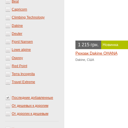
Beal
Capricorn
Climbing Technology
Dakine
Deuter
Fjord Nansen
1 215 грн.
Новинка
Lowe alpine
Рюкзак Dakine OHANA
Osprey
Dakine, США
Red Point
Terra Incognita
Travel Extreme
Последние добавленные
От дешевых к дорогим
От дорогих к дешевым