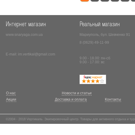
Интернет магазин
Реальный магазин
www.snaryaga.com.ua
Мариуполь, бул. Шевченко 91
8 (0629) 49-11-99
E-mail:
im.vertikal@gmail.com
9.00 - 18.00: пн-сб
9.00 - 17.00: вс
О нас
Новости и статьи
Акции
Доставка и оплата
Контакты
©2004 - 2018 Vертикаль. Экипировочный центр. Товары для активного отдыха и тур