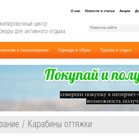
О нас
Новости и статьи
Акции
До
кипировочный центр
овары для активного отдыха
ьпинизм и скалолазание
Одежда и обувь
Туризм и отдых
зание / Карабины оттяжки