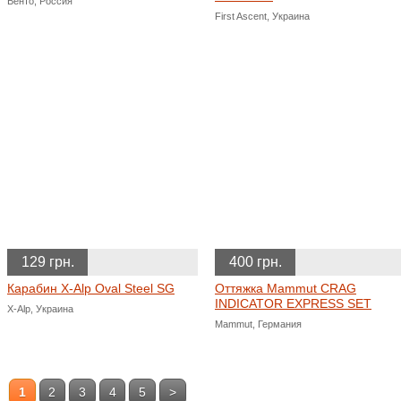
Венто, Россия
First Ascent, Украина
129 грн.
400 грн.
Карабин X-Alp Oval Steel SG
Оттяжка Mammut CRAG
INDICATOR EXPRESS SET
X-Alp, Украина
Mammut, Германия
1
2
3
4
5
>