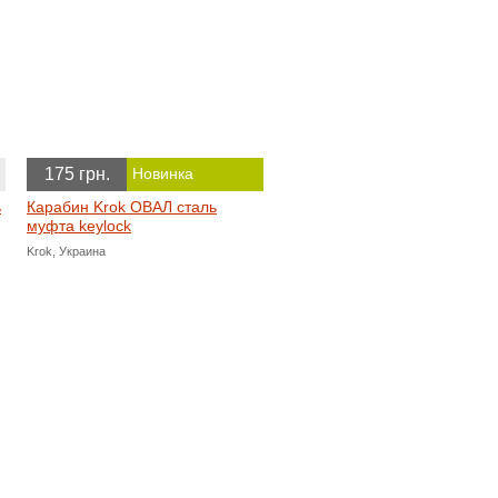
175 грн.
Новинка
ь
Карабин Krok ОВАЛ сталь
муфта keylock
Krok, Украина