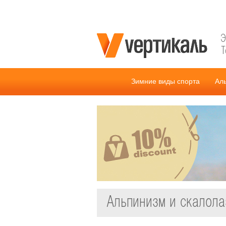
Э
Т
Зимние виды спорта
Ал
Альпинизм и скалола