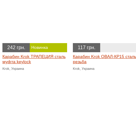
242 грн.
117 грн.
Новинка
Карабин Krok ТРАПЕЦИЯ сталь
Карабин Krok ОВАЛ-КР15 стал
муфта keylock
резьба
Krok, Украина
Krok, Украина