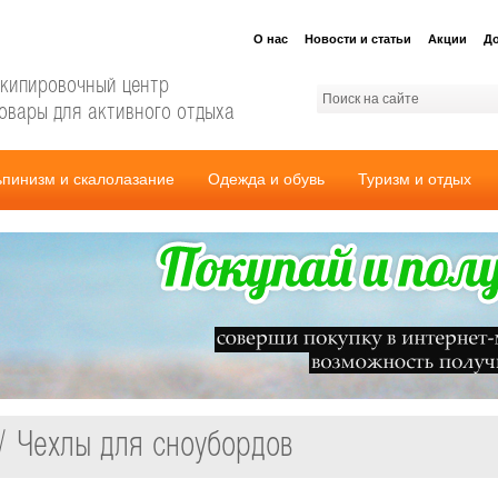
О нас
Новости и статьи
Акции
До
кипировочный центр
овары для активного отдыха
ьпинизм и скалолазание
Одежда и обувь
Туризм и отдых
/ Чехлы для сноубордов