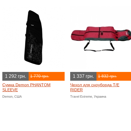
1 292 грн.
1 337 грн.
1 770 грн.
1 832 грн.
Сумка Demon PHANTOM
Чехол для сноуборда T/E
SLEEVE
RIDER
Demon, США
Travel Extreme, Украина