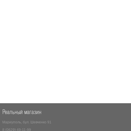
Реальный магазин
Мариуполь, бул. Шевченко 91
8 (0629) 49-11-99