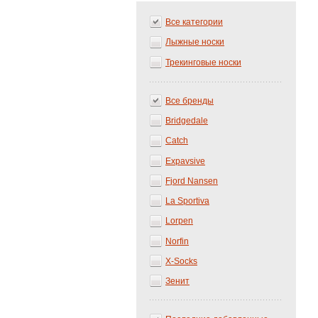
Все категории
Лыжные носки
Трекинговые носки
Все бренды
Bridgedale
Catch
Expavsive
Fjord Nansen
La Sportiva
Lorpen
Norfin
X-Socks
Зенит