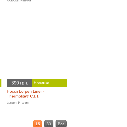
X-Socks, Италия
390 грн.
Новинка
Носки Lorpen Liner -
Thermolite® C.I.T.
Lorpen, Италия
15
30
Все