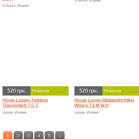
X-Socks, Италия
X-Socks, Италия
520 грн.
520 грн.
Новинка
Новинка
Носки Lorpen Trekking
Носки Lorpen Midweight Hiker
Thermolite® T.C.T.
Wmn's T3.M.W.H
Lorpen, Италия
Lorpen, Италия
1
2
3
4
5
>