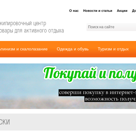
О нас
Новости и статьи
Акции
До
кипировочный центр
овары для активного отдыха
ьпинизм и скалолазание
Одежда и обувь
Туризм и отдых
ски