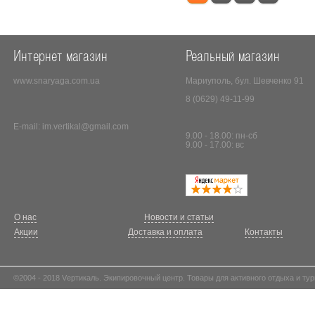
Интернет магазин
Реальный магазин
www.snaryaga.com.ua
Мариуполь, бул. Шевченко 91
8 (0629) 49-11-99
E-mail:
im.vertikal@gmail.com
9.00 - 18.00: пн-сб
9.00 - 17.00: вс
О нас
Новости и статьи
Акции
Доставка и оплата
Контакты
©2004 - 2018 Vертикаль. Экипировочный центр. Товары для активного отдыха и тур