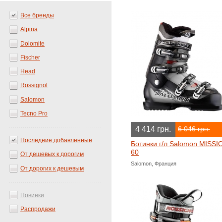
Все бренды
Alpina
Dolomite
Fischer
Head
Rossignol
Salomon
Tecno Pro
4 414 грн.
6 046 грн.
Последние добавленные
Ботинки г/л Salomon MISSI
60
От дешевых к дорогим
Salomon, Франция
От дорогих к дешевым
Новинки
Распродажи