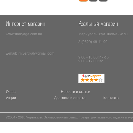
Интернет магазин
Реальный магазин
www.snaryaga.com.ua
Мариуполь, бул. Шевченко 91
8 (0629) 49-11-99
E-mail:
im.vertikal@gmail.com
9.00 - 18.00: пн-сб
9.00 - 17.00: вс
О нас
Новости и статьи
Акции
Доставка и оплата
Контакты
©2004 - 2018 Vертикаль. Экипировочный центр. Товары для активного отдыха и тур