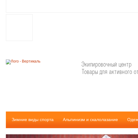
Экипировочный центр
Товары для активного о
Зимние виды спорта
Альпинизм и скалолазание
Одеж