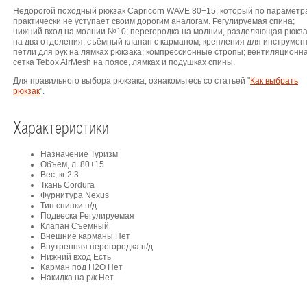
Недорогой походный рюкзак Capricorn WAVE 80+15, который по параметр
практически не уступает своим дорогим аналогам. Регулируемая спина;
нижний вход на молнии №10; перегородка на молнии, разделяющая рюкза
на два отделения; съёмный клапан с карманом; крепления для инструмен
петли для рук на лямках рюкзака; компрессионные стропы; вентиляционн
сетка Tebox AirMesh на поясе, лямках и подушках спины.
Для правильного выбора рюкзака, ознакомьтесь со статьей "
Как выбрать
рюкзак
".
Характеристики
Назначение Туризм
Объем, л. 80+15
Вес, кг 2.3
Ткань Cordura
Фурнитура Nexus
Тип спинки н/д
Подвеска Регулируемая
Клапан Съемный
Внешние карманы Нет
Внутренняя перегородка н/д
Нижний вход Есть
Карман под H2O Нет
Накидка на р/к Нет