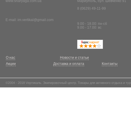
www.snaryaga.com.ua
Мариуполь, бул. Шевченко 91
8 (0629) 49-11-99
E-mail:
im.vertikal@gmail.com
9.00 - 18.00: пн-сб
9.00 - 17.00: вс
О нас
Новости и статьи
Акции
Доставка и оплата
Контакты
©2004 - 2018 Vертикаль. Экипировочный центр. Товары для активного отдыха и тур