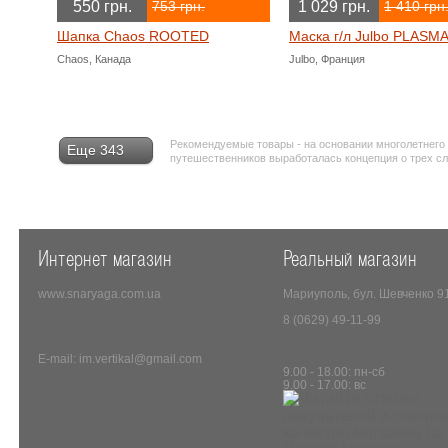
550 грн.
1 029 грн.
753 грн.
1 410 грн
Шапка Chaos ROOTED
Маска г/л Julbo PLASM
Chaos, Канада
Julbo, Франция
Рекомендуемые товары - на основании многолетнего
Еще 343
путешественников выработалась концепция о трех с
Интернет магазин
Реальный магазин
www.snaryaga.com.ua
Мариуполь, бул. Шевченко 9
8 (0629) 49-11-99
E-mail: im.vertikal@gmail.com
9.00 - 18.00: пн-сб
9.00 - 17.00: вс