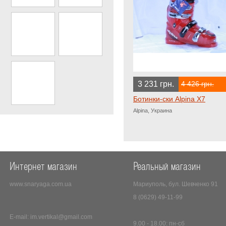
3 231 грн.
4 426 грн.
Ботинки-ски Alpina X7
Alpina, Украина
Интернет магазин
Реальный магазин
www.snaryaga.com.ua
Мариуполь, бул. Шевченко 91
8 (0629) 49-11-99
E-mail:
im.vertikal@gmail.com
9.00 - 18.00: пн-сб