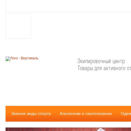
Экипировочный центр
Товары для активного о
Зимние виды спорта
Альпинизм и скалолазание
Одеж