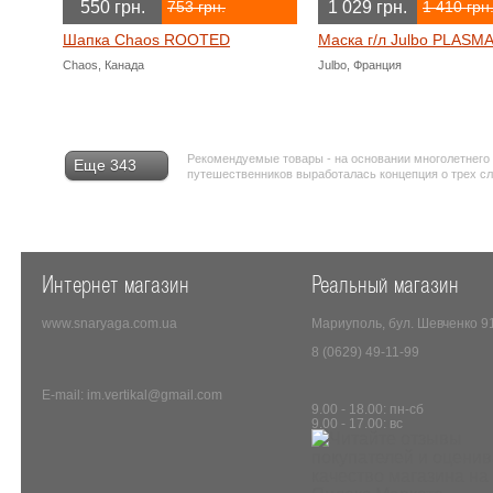
550 грн.
1 029 грн.
753 грн.
1 410 грн
Шапка Chaos ROOTED
Маска г/л Julbo PLASM
Chaos, Канада
Julbo, Франция
Рекомендуемые товары - на основании многолетнего
Еще 343
путешественников выработалась концепция о трех с
Интернет магазин
Реальный магазин
www.snaryaga.com.ua
Мариуполь, бул. Шевченко 9
8 (0629) 49-11-99
E-mail: im.vertikal@gmail.com
9.00 - 18.00: пн-сб
9.00 - 17.00: вс