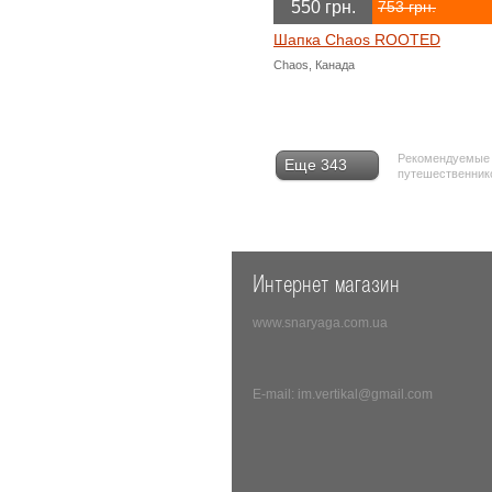
550 грн.
753 грн.
Шапка Chaos ROOTED
Chaos, Канада
Рекомендуемые т
Еще 343
путешественнико
Интернет магазин
www.snaryaga.com.ua
E-mail: im.vertikal@gmail.com