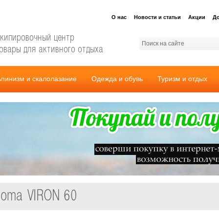
О нас
Новости и статьи
Акции
До
кипировочный центр
овары для активного отдыха
ьпинизм и скалолазание
Одежда и обувь
Туризм и отдых
 Soma VIRON 60