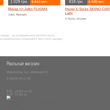
1 029 грн.
818 грн.
1 410 грн.
1 120 грн.
Маска г/л Julbo PLASMA
Носки X-Socks SKIING CAR
Lady
Julbo, Франция
X-Socks, Италия
овары - на основании многолетнего опыта
в выработалась концепция о трех слоях одежды.
Реальный магазин
Мариуполь, бул. Шевченко 91
8 (0629) 49-11-99
9.00 - 18.00: пн-сб
9.00 - 17.00: вс