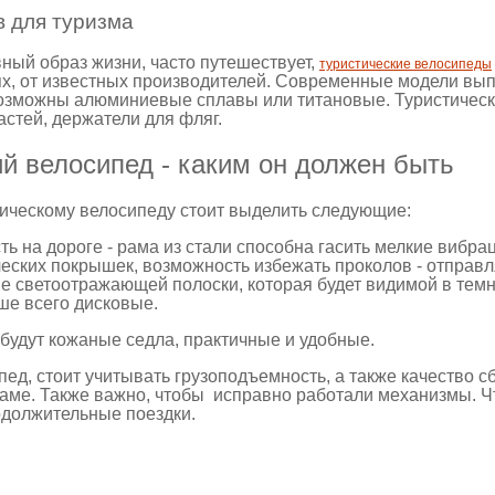
 для туризма
вный образ жизни, часто путешествует,
туристические велосипеды
х, от известных производителей. Современные модели вы
озможны алюминиевые сплавы или титановые. Туристическ
астей, держатели для фляг.
й велосипед - каким он должен быть
тическому велосипеду стоит выделить следующие:
ть на дороге - рама из стали способна гасить мелкие вибра
еских покрышек, возможность избежать проколов - отправл
е светоотражающей полоски, которая будет видимой в темн
ше всего дисковые.
будут кожаные седла, практичные и удобные.
ед, стоит учитывать грузоподъемность, а также качество с
ме. Также важно, чтобы исправно работали механизмы. Чт
одолжительные поездки.