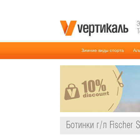
Э
Т
Зимние виды спорта
Ал
Ботинки г/л Fischer