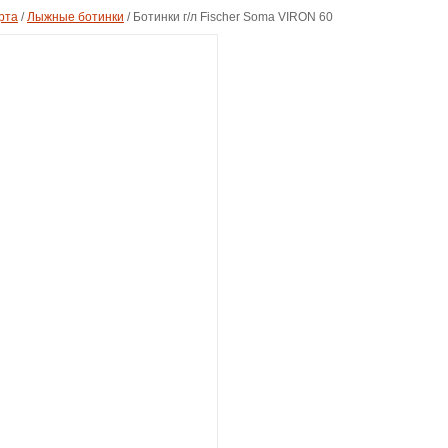
рта
/
Лыжные ботинки
/
Ботинки г/л Fischer Soma VIRON 60