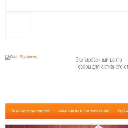
Экипировочный центр
Товары для активного о
Зимние виды спорта
Альпинизм и скалолазание
Одеж