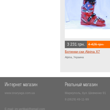
3 231 грн.
4 426 грн.
Ботинки-ски Alpina X7
Alpina, Украина
Интернет магазин
Реальный магазин
www.snaryaga.com.ua
Мариуполь, бул. Шевченко 91
8 (0629) 49-11-99
E-mail:
im.vertikal@gmail.com