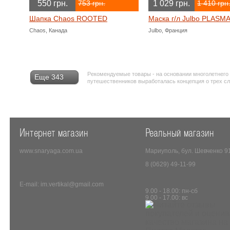
550 грн.
1 029 грн.
753 грн.
1 410 грн
Шапка Chaos ROOTED
Маска г/л Julbo PLASM
Chaos, Канада
Julbo, Франция
Рекомендуемые товары - на основании многолетнего
Еще 343
путешественников выработалась концепция о трех с
Интернет магазин
Реальный магазин
www.snaryaga.com.ua
Мариуполь, бул. Шевченко 9
8 (0629) 49-11-99
E-mail: im.vertikal@gmail.com
9.00 - 18.00: пн-сб
9.00 - 17.00: вс