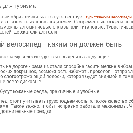
 для туризма
вный образ жизни, часто путешествует,
туристические велосипеды
х, от известных производителей. Современные модели вы
озможны алюминиевые сплавы или титановые. Туристическ
астей, держатели для фляг.
й велосипед - каким он должен быть
тическому велосипеду стоит выделить следующие:
ть на дороге - рама из стали способна гасить мелкие вибра
еских покрышек, возможность избежать проколов - отправл
е светоотражающей полоски, которая будет видимой в темн
ше всего дисковые.
будут кожаные седла, практичные и удобные.
ед, стоит учитывать грузоподъемность, а также качество с
ме. Также важно, чтобы исправно работали механизмы. Чт
одолжительные поездки.