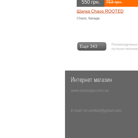
550 грн.
753 грн.
Шапка Chaos ROOTED
Chaos, Канада
Рекомендуемые т
Еще 343
путешественнико
Интернет магазин
www.snaryaga.com.ua
E-mail: im.vertikal@gmail.com