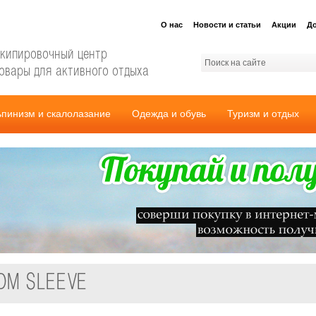
О нас
Новости и статьи
Акции
До
кипировочный центр
овары для активного отдыха
ьпинизм и скалолазание
Одежда и обувь
Туризм и отдых
OM SLEEVE