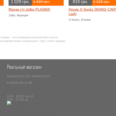
1 029 грн.
818 грн.
1 410 грн.
1 120 грн.
Маска г/л Julbo PLASMA
Носки X-Socks SKIING CAR
Lady
Julbo, Франция
X-Socks, Италия
овары - на основании многолетнего опыта
в выработалась концепция о трех слоях одежды.
Реальный магазин
Мариуполь, бул. Шевченко 91
8 (0629) 49-11-99
9.00 - 18.00: пн-сб
9.00 - 17.00: вс