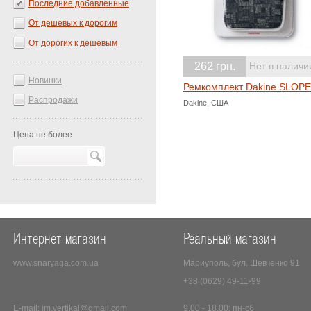
Последние добавленные
От дешевых к дорогим
От дорогих к дешевым
262 грн.
Нет в наличи
Новинки
Ремкомплект Dakine SLOPE
Распродажи
Dakine, США
Цена не более
Интернет магазин
Реальный магазин
www.snaryaga.com.ua
Мариуполь, бул. Шевченко 91
+38 (0629) 49-11-99
E-mail:
im.vertikal@gmail.com
9.00 - 18.00: пн-сб