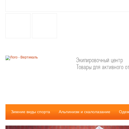
Экипировочный центр
Товары для активного о
Зимние виды спорта
Альпинизм и скалолазание
Одеж