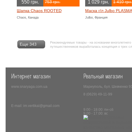
550 грн.
1 029 грн.
753 грн.
1 410 грн
Шапка Chaos ROOTED
Маска г/л Julbo PLASM
Chaos, Канада
Julbo, Франция
Рекомендуемые товары - на основании многолетнего
Еще 343
путешественников выработалась концепция о трех с
Интернет магазин
Реальный магазин
www.snaryaga.com.ua
Мариуполь, бул. Шевченко 9
8 (0629) 49-11-99
E-mail: im.vertikal@gmail.com
9.00 - 18.00: пн-сб
9.00 - 17.00: вс