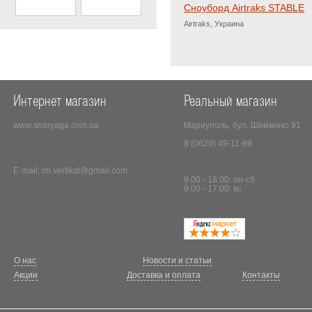
Сноуборд Airtraks STABLE
Airtraks, Украина
Интернет магазин
Реальный магазин
www.snaryaga.com.ua
Мариуполь, бул. Шевченко 91
8 (0629) 49-11-99
E-mail:
im.vertikal@gmail.com
9.00 - 18.00: пн-сб
9.00 - 17.00: вс
О нас
Новости и статьи
Акции
Доставка и оплата
Контакты