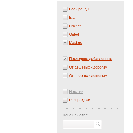
Все бренды
Elan
Fischer
Gabel
Masters
Последние добавленные
От дешевых к дорогим
От дорогих к дешевым
Новинки
Распродажи
Цена не более