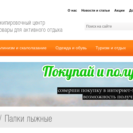
О нас
Новости и статьи
Акции
До
кипировочный центр
овары для активного отдыха
ьпинизм и скалолазание
Одежда и обувь
Туризм и отдых
 / Палки лыжные