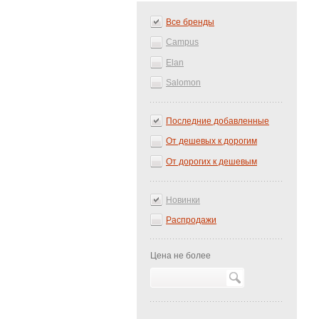
Все бренды
Campus
Elan
Salomon
Последние добавленные
От дешевых к дорогим
От дорогих к дешевым
Новинки
Распродажи
Цена не более