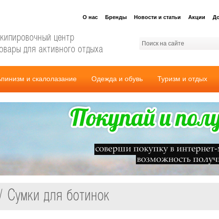
О нас
Бренды
Новости и статьи
Акции
До
кипировочный центр
овары для активного отдыха
ьпинизм и скалолазание
Одежда и обувь
Туризм и отдых
/ Сумки для ботинок