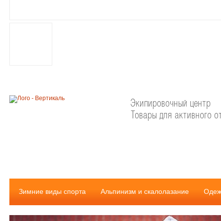
Экипировочный центр
Товары для активного о
Зимние виды спорта
Альпинизм и скалолазание
Одеж