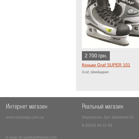
2 700 грн.
Коньки Graf SUPER 101
Graf, Швейцария
Интернет магазин
Реальный магазин
www.snaryaga.com.ua
Мариуполь, бул. Шевченко 91
8 (0629) 49-11-99
E-mail:
im.vertikal@gmail.com