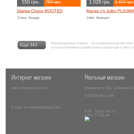
550 грн.
1 029 грн.
753 грн.
1 410 грн
Шапка Chaos ROOTED
Маска г/л Julbo PLASM
Chaos, Канада
Julbo, Франция
Рекомендуемые товары - на основании многолетнего
Еще 343
путешественников выработалась концепция о трех с
Интернет магазин
Реальный магазин
www.snaryaga.com.ua
Мариуполь, бул. Шевченко 9
8 (0629) 49-11-99
E-mail: im.vertikal@gmail.com
9.00 - 18.00: пн-сб
9.00 - 17.00: вс