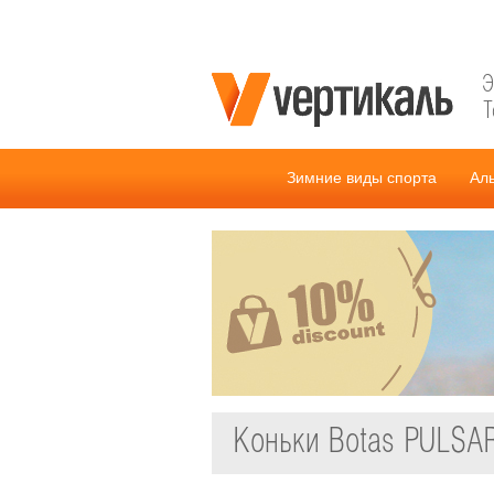
Э
Т
Зимние виды спорта
Ал
Коньки Botas PULSA