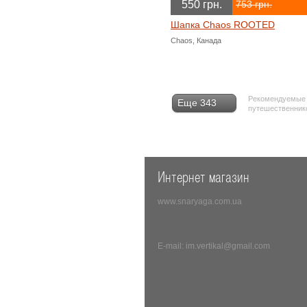
550 грн.
753 грн.
Шапка Chaos ROOTED
Chaos, Канада
Рекомендуемые т
Еще 343
путешественнико
Интернет магазин
www.snaryaga.com.ua
E-mail: im.vertikal@gmail.com