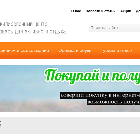
О нас
Новости и статьи
Акции
До
кипировочный центр
овары для активного отдыха
ьпинизм и скалолазание
Одежда и обувь
Туризм и отдых
R