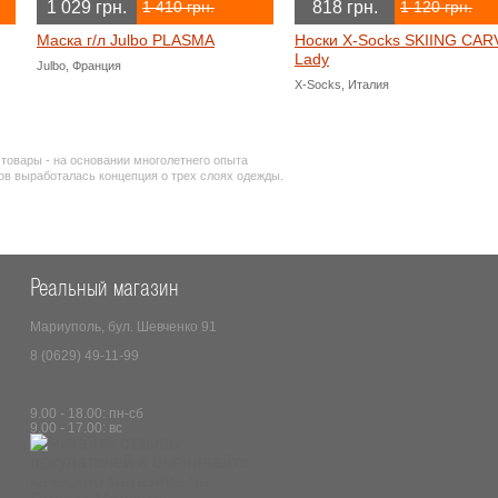
1 029 грн.
818 грн.
1 410 грн.
1 120 грн.
Маска г/л Julbo PLASMA
Носки X-Socks SKIING CAR
Lady
Julbo, Франция
X-Socks, Италия
овары - на основании многолетнего опыта
в выработалась концепция о трех слоях одежды.
Реальный магазин
Мариуполь, бул. Шевченко 91
8 (0629) 49-11-99
9.00 - 18.00: пн-сб
9.00 - 17.00: вс