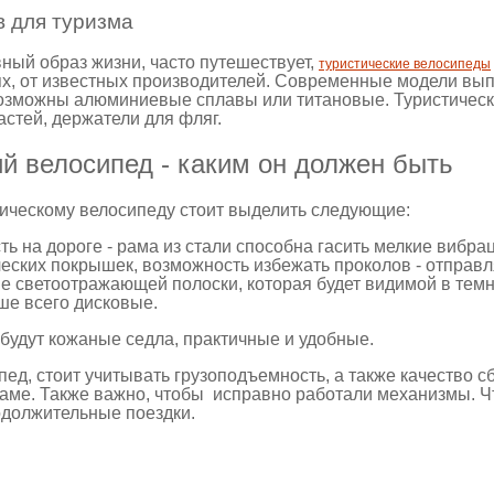
 для туризма
вный образ жизни, часто путешествует,
туристические велосипеды
х, от известных производителей. Современные модели вы
озможны алюминиевые сплавы или титановые. Туристическ
астей, держатели для фляг.
й велосипед - каким он должен быть
тическому велосипеду стоит выделить следующие:
ть на дороге - рама из стали способна гасить мелкие вибра
еских покрышек, возможность избежать проколов - отправл
е светоотражающей полоски, которая будет видимой в темн
ше всего дисковые.
будут кожаные седла, практичные и удобные.
ед, стоит учитывать грузоподъемность, а также качество с
ме. Также важно, чтобы исправно работали механизмы. Чт
одолжительные поездки.