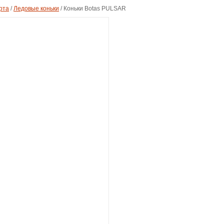
рта
/
Ледовые коньки
/
Коньки Botas PULSAR